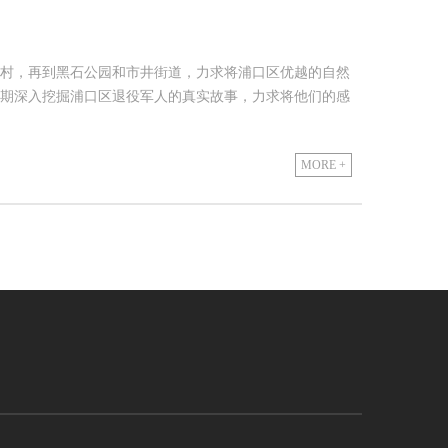
村，再到黑石公园和市井街道，力求将浦口区优越的自然
期深入挖掘浦口区退役军人的真实故事，力求将他们的感
MORE +