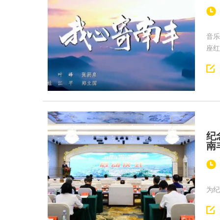
音乐
座红
纪
南
为纪