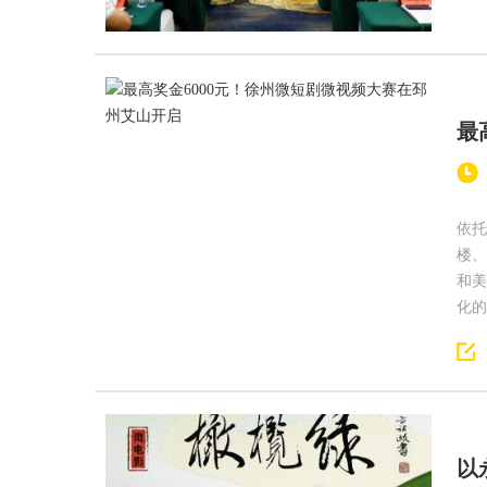
最
依托
楼、
和美
化的
以