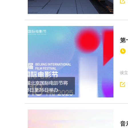
第
第十
设立
音