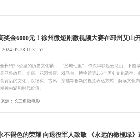
高奖金6000元！徐州微短剧微视频大赛在邳州艾山
2024-05-28 11:31:57
全长约3.5公里的历史文化轴——“彭城七里”，依次串联起云龙山、下
吴亚鲁故居、文庙、花园饭店、戏马台、博物馆等235个历史文化遗存
食背后的文化，以纪实、古风、穿越等创新的视觉表达方式，解读文化内
精神内涵和时代价值。
来源：长三角微电影
永不褪色的荣耀 向退役军人致敬 《永远的橄榄绿》