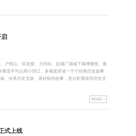
开启
园墩、户部山、回龙窝、大同街、彭城广场城下城博物馆、黄
。参赛选手可以用小切口、多视觉讲述一个个经典历史故事
涵、传承历史文脉、讲好徐州故事，充分彰显徐州历史文
MORE +
正式上线