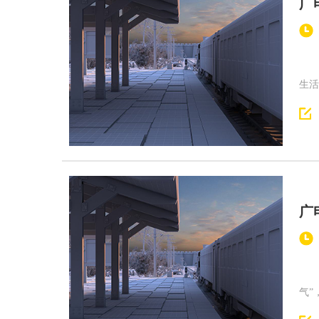
广
3月
生
广
日前
气”