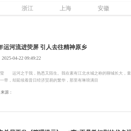
浙江
上海
安徽
年运河流进荧屏 引人去往精神原乡
2025-04-22 09:49:22
莹 运河之于我，熟悉又陌生。我在素有江北水城之称的聊城长大，童
一带，却延续着昔日经济贸易的繁华，那里有琳琅满目
来源：