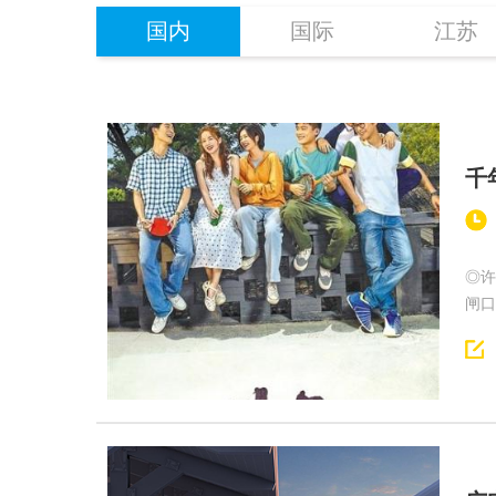
国内
国际
江苏
千
◎许
闸口