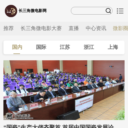
长三角微电影网
推荐
长三角微电影大赛
直播
中心资讯
微影
国内
国际
江苏
浙江
上海
安徽
“国瓷”生产大佬齐聚首 首届中国国瓷发展论坛将于高淳举行