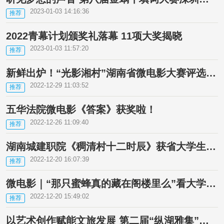
2023-01-03 14:16:36
推荐
2022青幕计划颁奖礼落幕 11项大奖揭晓
2023-01-03 11:57:20
推荐
新鲜出炉！“光影湘村”湖南省微电影大赛评选结果公示！
2022-12-29 11:03:52
推荐
五华法院微电影《答案》获奖啦！
2022-12-26 11:09:40
推荐
湖南城建职院《稠清村十二时辰》获省大学生微电影短视频大赛一等奖
2022-12-20 16:07:39
推荐
微电影｜“那只蜜蜂真的藏在阁楼里么”看大学生原创悬疑剧情片刻画强势母亲的控制欲「全国大学生网络文化节获奖作品展映」
2022-12-20 15:49:02
推荐
以艺术创作赋能文旅发展 第二届“纵湖雅集”诗书画名家笔会举办