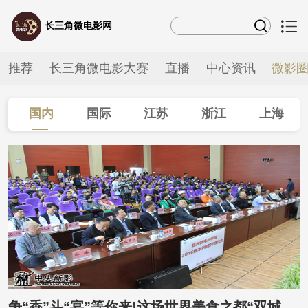
长三角微电影网
推荐
长三角微电影大赛
直播
中心资讯
微影
国内
国际
江苏
浙江
上海
安徽
争“香”斗“宴”等你来!这场世界美食之都“双城记”即将火热开启