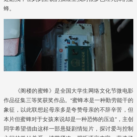
蜂。
《阁楼的蜜蜂》是全国大学生网络文化节微电影
作品征集三等奖获奖作品。“蜜蜂本是一种勤劳能干的
象征，以此联想起母亲多是夸赞母亲的不辞辛苦，但
本片但蜜蜂对于女孩来说却是一种恐怖的压迫”，主创
同学希望借由这样一部悬疑剧情短片，探讨爱与控制