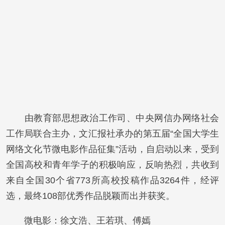
由教育部思想政治工作司、中央网信办网络社会
工作局联合主办，文汇报社承办的第五届“全国大学生
网络文化节微电影作品征集”活动，自启动以来，受到
全国高校和青年学子的积极响应，反响热烈，共收到
来自全国30个省773所高校投稿作品3264件，经评
选，最终108部优秀作品脱颖而出并获奖。
微电影：徐文浩、王若琪、傅嫣