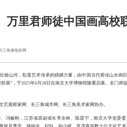
、万里君师徒中国画高校
长三角微电影网
丽山河，彰显艺术传承的磅礴力量，由中国当代青绿山水画巨
联展”，于2025年6月28日在南京大学博物馆隆重启幕。名门
艺观察家网、长三角城市网、长三角美术家网协办。
冯敏刚，江苏省原副省长李全林、陈震宁，南京大学党委委
黄俊及萧平、储福金、封钰、孙少斌、盖茂森等数十位文化艺术