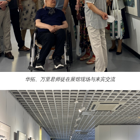
华拓、万里君师徒在展馆现场与来宾交流