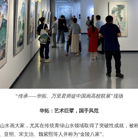
“传承——华拓、万里君师徒中国画高校联展”现场
华拓：艺术巨擘，国手风范
画大家，尤其在传统青绿山水领域取得了突破性成就，被称为中
、亚明、宋文治、魏紫熙等人并称为“金陵八家”。