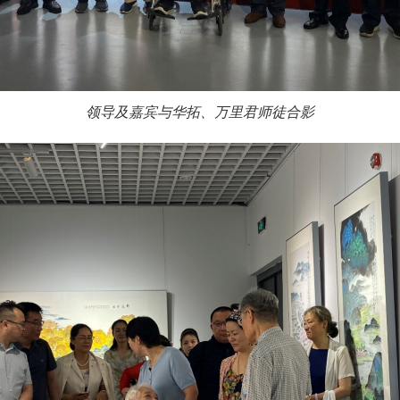
领导及嘉宾与华拓、万里君师徒合影